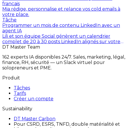
français
Mia rédige, personnalise et relance vos cold emails à
votre place.
Tâche
Programmer un mois de contenu LinkedIn avec un
agent IA
Lili et son équipe Social génèrent un calendrier
complet de 20 à 30 posts LinkedIn alignés sur votre
voix de marque, votre audience et vos sujets piliers.
DT Master Team
162 experts IA disponibles 24/7. Sales, marketing, légal,
finance, RH, sécurité — un Slack virtuel pour
solopreneurs et PME.
Produit
Tâches
Tarifs
Créer un compte
Sustainability
DT Master Carbon
Pour CSRD, ESRS, TNFD, double matérialité et