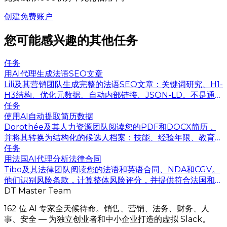
创建免费账户
您可能感兴趣的其他任务
任务
用AI代理生成法语SEO文章
Lili及其营销团队生成完整的法语SEO文章：关键词研究、H1-
H3结构、优化元数据、自动内部链接、JSON-LD。不是通用
AI内容 — 而是能排名的内容。.
任务
使用AI自动提取简历数据
Dorothée及其人力资源团队阅读您的PDF和DOCX简历，
并将其转换为结构化的候选人档案：技能、经验年限、教育背
景、语言、流动性。无需再手动复制粘贴到您的ATS中。.
任务
用法国AI代理分析法律合同
Tibo及其法律团队阅读您的法语和英语合同、NDA和CGV。
他们识别风险条款，计算整体风险评分，并提供符合法国和欧
洲法律的重写建议。.
DT Master Team
162 位 AI 专家全天候待命。销售、营销、法务、财务、人
事、安全 — 为独立创业者和中小企业打造的虚拟 Slack。