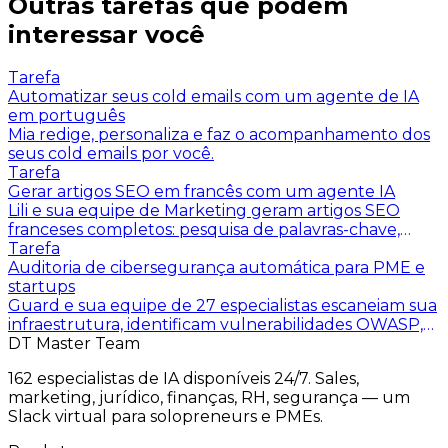
Outras tarefas que podem
interessar você
Tarefa
Automatizar seus cold emails com um agente de IA
em português
Mia redige, personaliza e faz o acompanhamento dos
seus cold emails por você.
Tarefa
Gerar artigos SEO em francês com um agente IA
Lili e sua equipe de Marketing geram artigos SEO
franceses completos: pesquisa de palavras-chave,
estrutura H1-H3, meta otimizados, linkagem interna
Tarefa
automática, JSON-LD.
Auditoria de cibersegurança automática para PME e
startups
Guard e sua equipe de 27 especialistas escaneiam sua
infraestrutura, identificam vulnerabilidades OWASP,
verificam sua conformidade NIS2 e RGPD, e
DT Master Team
entregam um relatório acionável pela sua equipe
162 especialistas de IA disponíveis 24/7. Sales,
técnica.
marketing, jurídico, finanças, RH, segurança — um
Slack virtual para solopreneurs e PMEs.