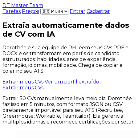
DT Master Team
Tarefas
Preços
Entrar
Cadastrar
Extraia automaticamente dados
de CV com IA
Dorothée e sua equipe de RH leem seus CVs PDF e
DOCX e os transformam em perfis de candidato
estruturados: habilidades, anos de experiência,
formação, idiomas, mobilidade. Chega de copiar e
colar no seu ATS.
Extrair meus CVs
Ver um perfil extraído
Extrair meus CVs
Extrair 50 CVs manualmente leva meio dia. Dorothée
faz isso em 5 minutos, com formato JSON ou CSV
diretamente importável para seu ATS (Recruitee,
Greenhouse, Workable, Teamtailor). Ela gerencia
múltiplos idiomas e reconhece certificações por setor.