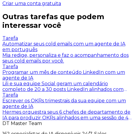
Criar uma conta gratuita
Outras tarefas que podem
interessar você
Tarefa
Automatizar seus cold emails com um agente de IA
em português
Mia redige, personaliza e faz o acompanhamento dos
seus cold emails por você.
Tarefa
Programar um mês de conteúdo LinkedIn com um
agente de IA
Lili e sua equipe Social geram um calendário
completo de 20 a 30 posts LinkedIn alinhados com
sua voz de marca, sua audiência e seus tópicos pilares.
Tarefa
Escrever os OKRs trimestrais da sua equipe com um
agente de IA
Hermes orquestra seus 6 chefes de departamento de
IA para produzir OKRs alinhados em uma sessão de 45
minutos.
DT Master Team
162 especialistas de IA disponíveis 24/7. Sales,