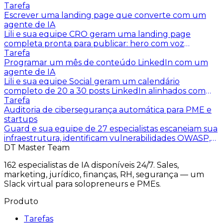
Tarefa
Escrever uma landing page que converte com um
agente de IA
Lili e sua equipe CRO geram uma landing page
completa pronta para publicar: hero com voz
correspondente, seções de prova, FAQ direcionada,
Tarefa
formulário otimizado, micro-cópias dos botões.
Programar um mês de conteúdo LinkedIn com um
agente de IA
Lili e sua equipe Social geram um calendário
completo de 20 a 30 posts LinkedIn alinhados com
sua voz de marca, sua audiência e seus tópicos pilares.
Tarefa
Auditoria de cibersegurança automática para PME e
startups
Guard e sua equipe de 27 especialistas escaneiam sua
infraestrutura, identificam vulnerabilidades OWASP,
verificam sua conformidade NIS2 e RGPD, e
DT Master Team
entregam um relatório acionável pela sua equipe
162 especialistas de IA disponíveis 24/7. Sales,
técnica.
marketing, jurídico, finanças, RH, segurança — um
Slack virtual para solopreneurs e PMEs.
Produto
Tarefas